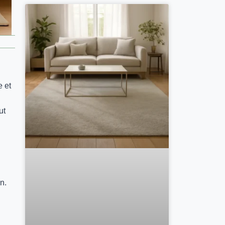
e et
ut
n.