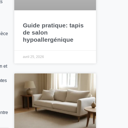
ts
Guide pratique: tapis
de salon
ièce
hypoallergénique
avril 25, 2026
n et
ntes
ntre