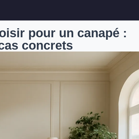
oisir pour un canapé :
 cas concrets