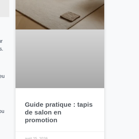
ur
s.
leu
Guide pratique : tapis
de salon en
 ou
promotion
avril 25, 2026