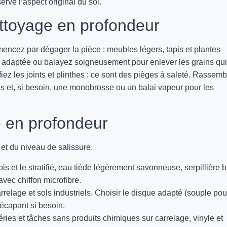
rve l’aspect original du sol.
ettoyage en profondeur
mencez par dégager la pièce : meubles légers, tapis et plantes
se adaptée ou balayez soigneusement pour enlever les grains qui
fiez les joints et plinthes : ce sont des pièges à saleté. Rassem
blés et, si besoin, une monobrosse ou un balai vapeur pour les
 en profondeur
et du niveau de salissure.
ois et le stratifié, eau tiède légèrement savonneuse, serpillière 
vec chiffon microfibre.
carrelage et sols industriels. Choisir le disque adapté (souple pou
décapant si besoin.
éries et tâches sans produits chimiques sur carrelage, vinyle et