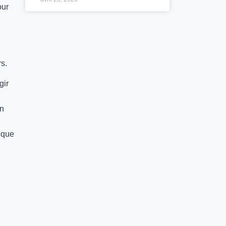
our
s.
gir
on
fique