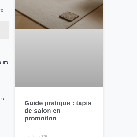
ver
aura
out
Guide pratique : tapis
de salon en
promotion
avril 25, 2026