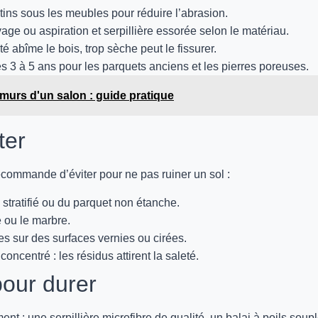
tins sous les meubles pour réduire l’abrasion.
ge ou aspiration et serpillière essorée selon le matériau.
té abîme le bois, trop sèche peut le fissurer.
les 3 à 5 ans pour les parquets anciens et les pierres poreuses.
 murs d'un salon : guide pratique
ter
recommande d’éviter pour ne pas ruiner un sol :
stratifié ou du parquet non étanche.
e ou le marbre.
es sur des surfaces vernies ou cirées.
ncentré : les résidus attirent la saleté.
pour durer
nt : une serpillière microfibre de qualité, un balai à poils soupl