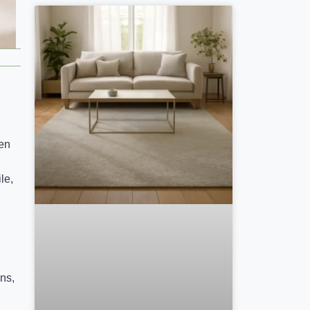
ien
le,
ins,