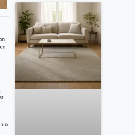
ion
ien
t
st
 aux