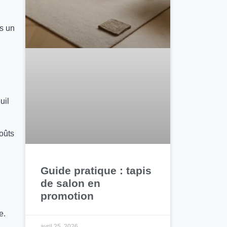
ns un
uil
coûts
Guide pratique : tapis
de salon en
promotion
e.
avril 25, 2026