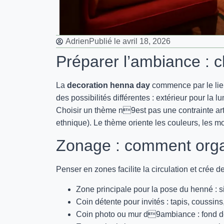
Adrien
Publié le
avril 18, 2026
Préparer l’ambiance : c
La
decoration henna day
commence par le lieu
des possibilités différentes : extérieur pour la lu
Choisir un thème n9est pas une contrainte arti
ethnique). Le thème oriente les couleurs, les mot
Zonage : comment organ
Penser en zones facilite la circulation et crée 
Zone principale pour la pose du henné : siè
Coin détente pour invités : tapis, coussins
Coin photo ou mur d9ambiance : fond dé