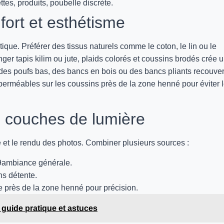
tes, produits, poubelle discrète.
nfort et esthétisme
tique. Préférer des tissus naturels comme le coton, le lin ou le
nger tapis kilim ou jute, plaids colorés et coussins brodés crée 
 des poufs bas, des bancs en bois ou des bancs pliants recouver
perméables sur les coussins près de la zone henné pour éviter 
es couches de lumière
et le rendu des photos. Combiner plusieurs sources :
9ambiance générale.
ns détente.
e près de la zone henné pour précision.
 guide pratique et astuces