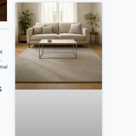
t
.
imal
s