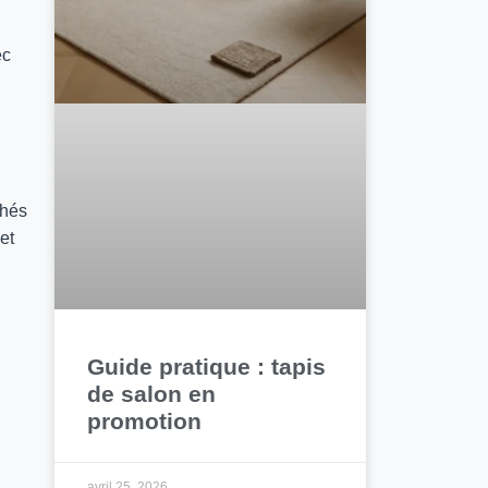
ec
chés
et
Guide pratique : tapis
de salon en
promotion
avril 25, 2026